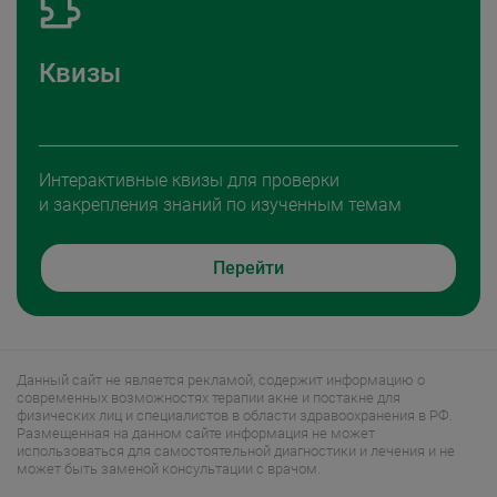
Квизы
Интерактивные квизы для проверки
и закрепления знаний по изученным темам
Перейти
Данный сайт не является рекламой, содержит информацию о
современных возможностях терапии акне и постакне для
физических лиц и специалистов в области здравоохранения в РФ.
Размещенная на данном сайте информация не может
использоваться для самостоятельной диагностики и лечения и не
может быть заменой консультации с врачом.