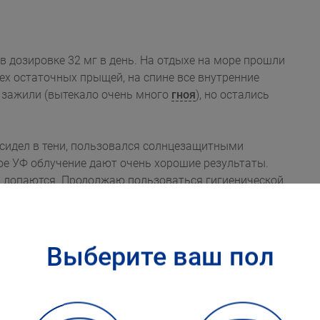
вке 32 мг в день. На отдыхе на море прошли
таточных прыщей, на спине все внутренние
 зажили (вытекало очень много
гноя
), но остались
 сидел в тени, пользовался солнцезащитными
ое УФ облучение дают очень хорошие результаты.
Выберите ваш пол