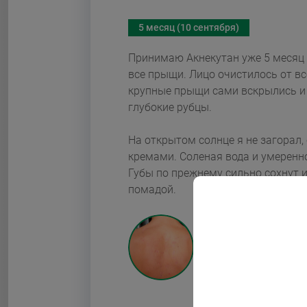
5 месяц (10 сентября)
Принимаю Акнекутан уже 5 месяц в дозиро
все прыщи. Лицо очистилось от всех ос
крупные прыщи сами вскрылись и
глубокие рубцы.
На открытом солнце я не загорал,
кремами. Соленая вода и умеренн
Губы по прежнему сильно сохнут и лопаются. Продолжаю пользоваться гигиенической
помадой.