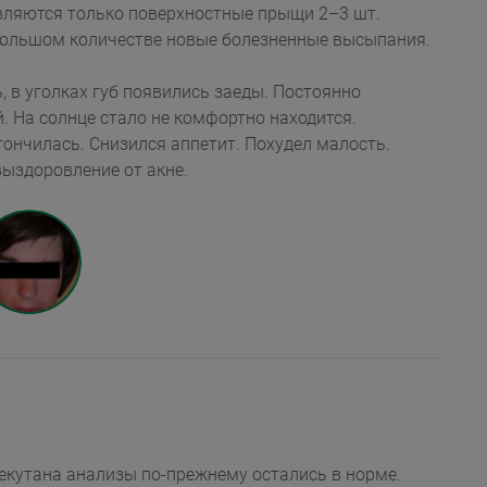
ются только поверхностные прыщи 2–3 шт.
Но на спине еще появляются в небольшом количестве новые болезненные высыпания.
, в уголках губ появились заеды. Постоянно
ся на полное выздоровление от акне.
некутана анализы
по-прежнему
остались в норме.