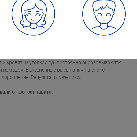
ц в дозировке 32 мг в день. Состояние кожи
ебольшие прыщи все же иногда вылезают
вят. В уголках губ постоянно образовываются
й помадой. Болезненные высыпания на спине
здоровление. Результаты уже вижу.
дали от фотоаппарата.