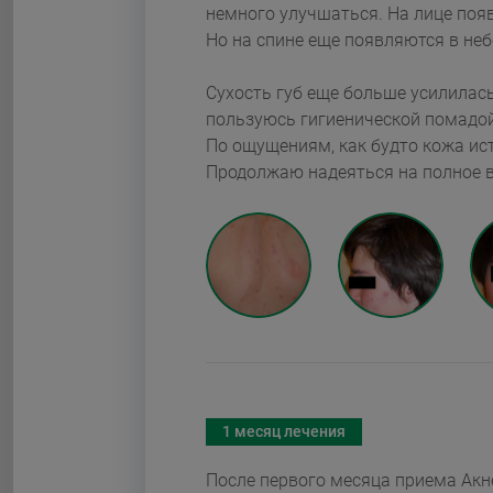
немного улучшаться. На лице появля
Сухость губ еще больше усилилась
пользуюсь гигиенической помадой. На солнце стало не комфортно находится.
По ощущениям, как будто кожа истончилась. Снизился аппетит. Похудел малость.
Продолжаю надеять
1 месяц лечения
После первого месяца приема Ак