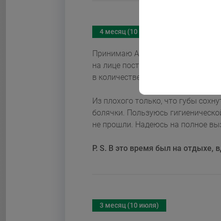
4 месяц (10 августа)
Принимаю Акнекутан четвертый меся
на лице постоянно улучшается. Н
в количестве 1–2 шт.
Из плохого только, что губы сохнут и кро
болячки. Пользуюсь гигиеническо
не прошли. Надеюсь на полное вы
P. S.
В это время был на отдыхе, в
3 месяц (10 июля)