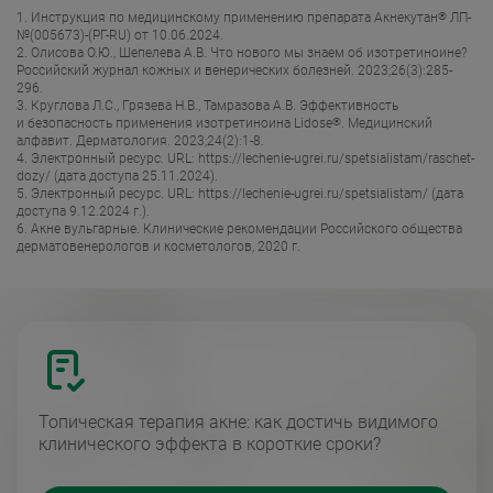
Инструкция по медицинскому применению препарата Акнекутан
®
ЛП-
№(005673)-(РГ-RU) от 10.06.2024.
Олисова О.Ю., Шепелева А.В. Что нового мы знаем об изотретиноине?
Российский журнал кожных и венерических болезней. 2023;26(3):285-
296.
Круглова Л.С., Грязева Н.В., Тамразова А.В. Эффективность
и безопасность применения изотретиноина Lidose
®
. Медицинский
алфавит. Дерматология. 2023;24(2):1-8.
Электронный ресурс. URL: https://lechenie-ugrei.ru/spetsialistam/raschet-
dozy/ (дата доступа 25.11.2024).
Электронный ресурс. URL: https://lechenie-ugrei.ru/spetsialistam/ (дата
доступа 9.12.2024 г.).
Акне вульгарные. Клинические рекомендации Российского общества
дерматовенерологов и косметологов, 2020 г.
Топическая терапия акне: как достичь видимого
клинического эффекта в короткие сроки?