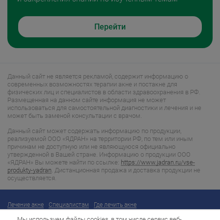
Перейти
Данный сайт не является рекламой, содержит информацию о
современных возможностях терапии акне и постакне для
физических лиц и специалистов в области здравоохранения в РФ.
Размещенная на данном сайте информация не может
использоваться для самостоятельной диагностики и лечения и не
может быть заменой консультации с врачом.
Данный сайт может содержать информацию по продукции,
реализуемой ООО «ЯДРАН» на территории РФ, по тем или иным
причинам не доступную или не являющуюся официально
утвержденной в Вашей стране. Информацию о продукции ООО
«ЯДРАН» Вы можете найти по ссылке:
https://www.jadran.ru/vse-
produkty-yadran
. Дистанционная продажа и доставка продукции не
осуществляется.
Лечение акне
Специалистам
Где лечить акне
Политика конфиденциальности
Сбор файлов cookies
Мы используем файлы cookies, в том числе сервис веб-